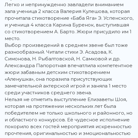
Легко и непринужденно завладели вниманием
зала ученица 2 класса Валерия Кулешова, которая
прочитала стихотворение «Баба Яга» Э. Успенского,
и ученица 4 класса Карина Буренок, выступившая
со стихотворением А. Барто. Жюри присудило им 1
место.
Выбор произведений в среднем звене был тоже
разнообразный. Читали стихи Э. Асадова, К.
Симонова, Н. Рыбалтовской, Н. Самковой и др.
Александра Папоротная впечатлила компетентное
жюри забавным детским стихотворением
«Аленушка», она поразила присутствующих
замечательной актерской игрой и заняла 1 место
среди участников среднего звена.
Нельзя не отметить выступление Елизаветы Шоя,
которая на протяжении нескольких лет была
победителем не только школьного и районного, но
и областного конкурсов. Её чудесное исполнение
покорило всех гостей мероприятия искренностью
прочтения, оригинальностью и эмоциональностью