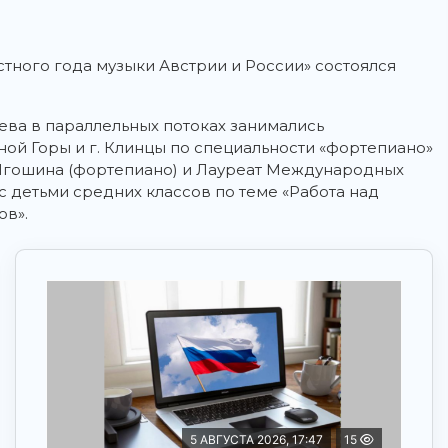
тного года музыки Австрии и России» состоялся
яева в параллельных потоках занимались
ой Горы и г. Клинцы по специальности «фортепиано»
. Игошина (фортепиано) и Лауреат Международных
с детьми средних классов по теме «Работа над
ов».
5 АВГУСТА 2026, 17:47
15