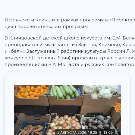
В Брянске и Клинцах в рамках программы «Перекрес
цикл просветительских программ.
В Клинцовской детской школе искусств им. Е.М. Бел
преподаватели-музыканты из Злынки, Климово, Красн
и «баян». Заслуженный работник культуры России Л
конкурсов Д. Козлов (баян) провели открытые уроки 
произведениями В.А. Моцарта и русских композитор
5 АВГУСТА 2026, 19:25
13