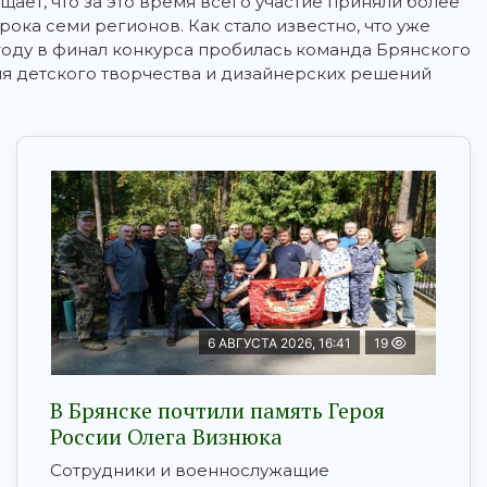
щает, что за это время всего участие приняли более
рока семи регионов. Как стало известно, что уже
году в финал конкурса пробилась команда Брянского
ия детского творчества и дизайнерских решений
6 АВГУСТА 2026, 16:41
19
В Брянске почтили память Героя
России Олега Визнюка
Сотрудники и военнослужащие