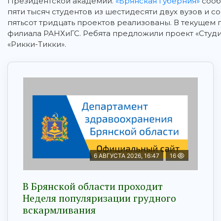
Президентской академии.
«Брянская губерния»
сооб
пяти тысяч студентов из шестидесяти двух вузов и со
пятьсот тридцать проектов реализованы. В текущем 
филиала РАНХиГС. Ребята предложили проект «Студ
«Рикки-Тикки».
6 АВГУСТА 2026, 16:47
16
В Брянской области проходит
Неделя популяризации грудного
вскармливания