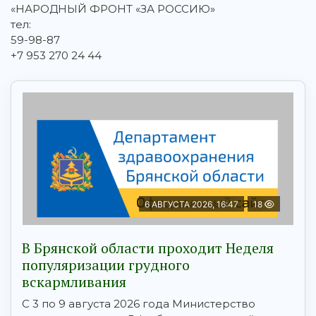
«НАРОДНЫЙ ФРОНТ «ЗА РОССИЮ»
тел:
59-⁠⁠⁠⁠⁠⁠⁠⁠⁠⁠⁠⁠⁠⁠⁠⁠⁠⁠⁠⁠⁠⁠⁠⁠⁠⁠⁠⁠⁠⁠98-⁠⁠⁠⁠⁠⁠⁠⁠⁠⁠⁠⁠⁠⁠⁠⁠⁠⁠⁠⁠⁠⁠⁠⁠⁠⁠⁠⁠⁠⁠87
+7 953 270 24 44
6 АВГУСТА 2026, 16:47
18
В Брянской области проходит Неделя
популяризации грудного
вскармливания
С 3 по 9 августа 2026 года Министерство