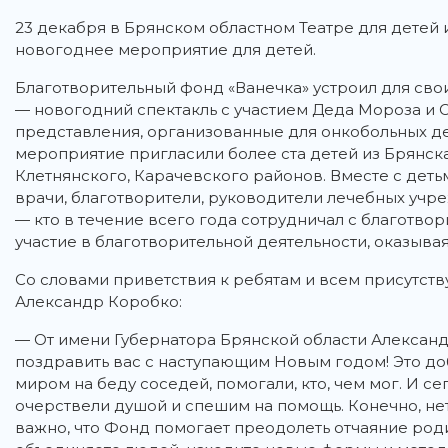
23 декабря в Брянском областном Театре для детей
новогоднее мероприятие для детей.
Благотворительный фонд «Ванечка» устроил для св
— новогодний спектакль с участием Деда Мороза и
представления, организованные для онкобольных дет
мероприятие пригласили более ста детей из Брянска
Клетнянского, Карачевского районов. Вместе с деть
врачи, благотворители, руководители лечебных учре
— кто в течение всего года сотрудничал с благотв
участие в благотворительной деятельности, оказыва
Со словами приветствия к ребятам и всем присутст
Александр Коробко:
— От имени Губернатора Брянской области Александр
поздравить вас с наступающим Новым годом! Это до
миром на беду соседей, помогали, кто, чем мог. И се
очерствели душой и спешим на помощь. Конечно, нет
важно, что Фонд помогает преодолеть отчаяние родит