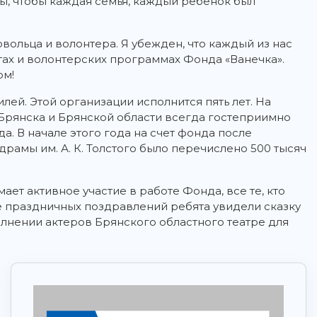
ы, чтобы каждая семья, каждый ребенок был
ольца и волонтера. Я убежден, что каждый из нас
тах и волонтерских программах Фонда «Ванечка».
ом!
лей. Этой организации исполнится пять лет. На
Брянска и Брянской области всегда гостеприимно
. В начале этого года на счет фонда после
рамы им. А. К. Толстого было перечислено 500 тысяч
ает активное участие в работе Фонда, все те, кто
е праздничных поздравлений ребята увидели сказку
олнении актеров Брянского областного театре для