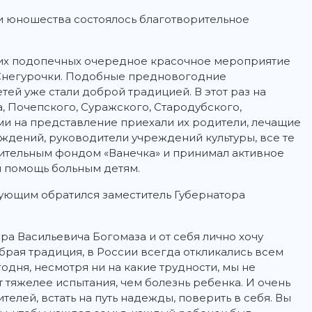
 и юношества состоялось благотворительное
оих подопечных очередное красочное мероприятие
 Снегурочки. Подобные предновогодние
ей уже стали доброй традицией. В этот раз на
, Почепского, Суражского, Стародубского,
ми на представление приехали их родители, лечащие
ждений, руководители учреждений культуры, все те
орительным фондом «Ванечка» и принимал активное
я помощь больным детям.
вующим обратился заместитель Губернатора
а Васильевича Богомаза и от себя лично хочу
брая традиция, в России всегда откликались всем
годня, несмотря ни на какие трудности, мы не
 тяжелее испытания, чем болезнь ребенка. И очень
елей, встать на путь надежды, поверить в себя. Вы