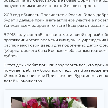
объединяете людей, находите новые формы и метод
окружен вниманием и теплотой ваших сердец.
2018 год объявлен Президентом России Годом добров
будет и дальше принимать активное участие в проек
Успехов всем, здоровья, счастья! Еще раз с праздник
В 2018 году фонд «Ванечка» отметит свой первый юби
протяжении этого времени культурные учреждения 
распахивают свои двери для подопечных деток фонда
Губернаторского бала Брянским областным театром д
рублей.
В этот день ребят пришли поздравить все, кто приним
помогает ребятам бороться с недугом. В завершени
«Золотой ключик, или Приключения Буратино» в исп
детей и юношества.