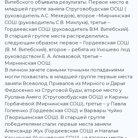
Витебского объявила результаты. Первое место в
младшей группе заняла Струговобудская ООШ (
руководитель А.С. Мехедов), второе –Мирнинская
СОШ (руководитель С.В. Миклуха), третье –
Гордеевская СОШ (руководитель В.М. Витебский).
В старшей группе места распределились
следующим образом: первое – Гордеевская СОШ
(В. М. Витебский), второе – ребята из Уношево под
руководством Е. А. Алмазовой, третье –
Мирнинская ООШ.
В личном зачете самыми точными попаданиями
могли похвастать: в младшей группе первые места
заняли Всеволод Привалов из Мирного и Дарья
Федосенко из Струговой Буды, второе место у
Руслана Амяго (Струговобудская ООШ) и Карины
Горбачёвой (Мирнинская СОШ), третье – у Павла
Гопеенко (Гордеевская СОШ) и Варвары Чуйко
(Творишинская СОШ). В старшей группе
победителями стали: первые места заняли
Александр Жук (Гордеевская СОШ) и Наталья
Касницкая (Уношевская СОШ), на втором месте –