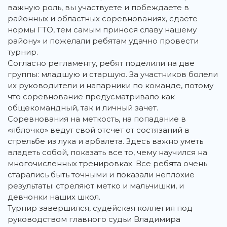
важную роль, вы участвуете и побеждаете в
районных и областных соревнованиях, сдаёте
нормы ГТО, тем самым принося славу нашему
району» и пожелали ребятам удачно провести
турнир.
Согласно регламенту, ребят поделили на две
группы: младшую и старшую. За участников болели
их руководители и напарники по команде, потому
что соревнование предусматривало как
общекомандный, так и личный зачет.
Соревнования на меткость, на попадание в
«яблочко» ведут свой отсчет от состязаний в
стрельбе из лука и арбалета. Здесь важно уметь
владеть собой, показать все то, чему научился на
многочисленных тренировках. Все ребята очень
старались быть точными и показали неплохие
результаты: стреляют метко и мальчишки, и
девчонки наших школ.
Турнир завершился, судейская коллегия под
руководством главного судьи Владимира