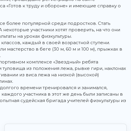
а «Готов к труду и обороне» и имеющие справку о
се более популярной среди подростков. Стать
А некоторые участники хотят проверить, на что они
зультаты на уроках физкультуры.
лассов, каждый в своей возрастной ступени.
 мастерство в беге (30 м, 60 м и 100 м), прыжках в
.
спортивном комплексе «Звездный» ребята
и туловища из положения лежа, рывке гири, наклонах
ивании из виса лежа на низкой (высокой)
линах.
и долгого времени тренировался и занимался,
 каждого участника в этот же день были записаны в
 опытная судейская бригада учителей физкультуры из