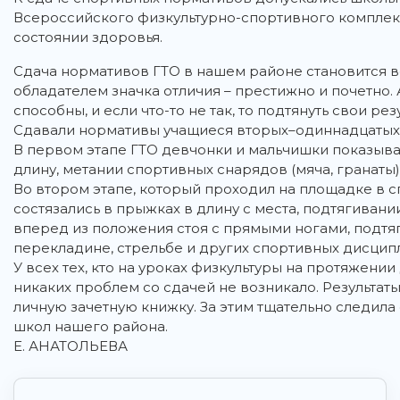
Всероссийского физкультурно-спортивного комплекс
состоянии здоровья.
Сдача нормативов ГТО в нашем районе становится в
обладателем значка отличия – престижно и почетно. 
способны, и если что-то не так, то подтянуть свои ре
Сдавали нормативы учащиеся вторых–одиннадцатых к
В первом этапе ГТО девчонки и мальчишки показывали
длину, метании спортивных снарядов (мяча, гранаты)
Во втором этапе, который проходил на площадке в 
состязались в прыжках в длину с места, подтягивани
вперед из положения стоя с прямыми ногами, подтяг
перекладине, стрельбе и других спортивных дисцип
У всех тех, кто на уроках физкультуры на протяжени
никаких проблем со сдачей не возникало. Результаты
личную зачетную книжку. За этим тщательно следила
школ нашего района.
Е. АНАТОЛЬЕВА