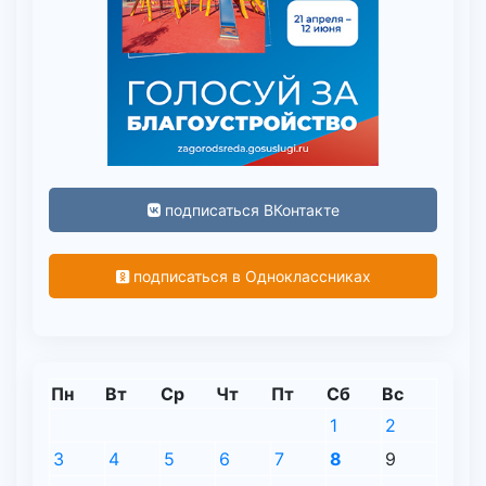
подписаться ВКонтакте
подписаться в Одноклассниках
Пн
Вт
Ср
Чт
Пт
Сб
Вс
1
2
3
4
5
6
7
8
9