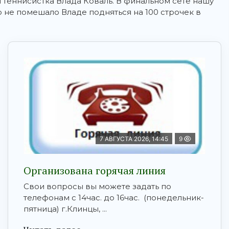
ая теннисистка Влада Коваль. В финальном сете нашу
 не помешало Владе подняться на 100 строчек в
7 АВГУСТА 2026, 14:45
9
Организована горячая линия
Свои вопросы вы можете задать по
телефонам с 14час. до 16час. (понедельник-
пятница) г.Клинцы, ...