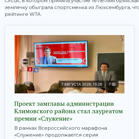
Circuit, в котором приняла участие 16-летняя брянск
землячку обыграла спортсменка из Люксембурга, что
рейтинге WTA.
7 АВГУСТА 2026, 15:26
7
Проект замглавы администрации
Климовского района стал лауреатом
премии «Служение»
В рамках Всероссийского марафона
«Служение» продолжается серия