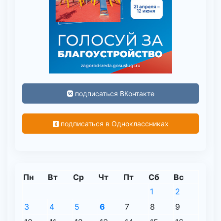
подписаться ВКонтакте
подписаться в Одноклассниках
Пн
Вт
Ср
Чт
Пт
Сб
Вс
1
2
3
4
5
6
7
8
9