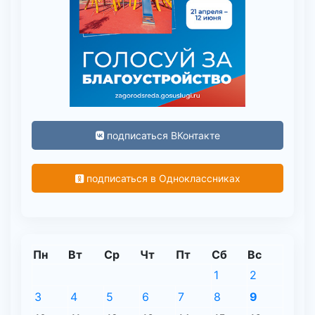
подписаться ВКонтакте
подписаться в Одноклассниках
Пн
Вт
Ср
Чт
Пт
Сб
Вс
1
2
3
4
5
6
7
8
9